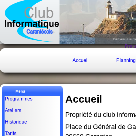
Bienvenue sur l
Le
Préc
Accueil
Planning
Menu
Accueil
Programmes
Ateliers
Propriété du club infor
Historique
Place du Général de Ga
Tarifs