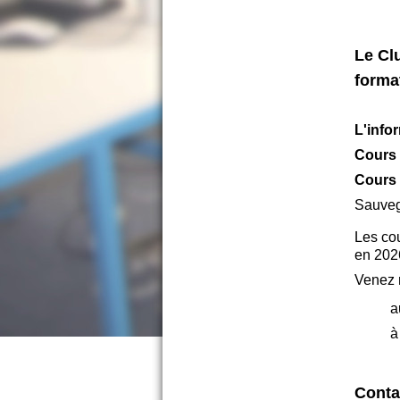
Le Cl
f
ormat
L'info
Cours d
Cours 
Sauveg
Les cou
en 2026
Venez 
a
à
Conta