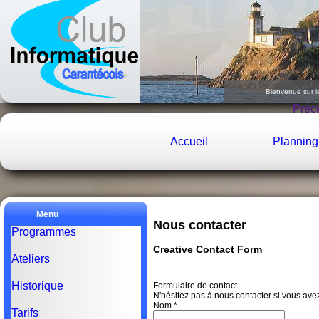
Bienvenue sur l
Le
Préc
Accueil
Planning
Menu
Nous contacter
Programmes
Creative Contact Form
Ateliers
Historique
Formulaire de contact
N'hésitez pas à nous contacter si vous ave
Nom
*
Tarifs