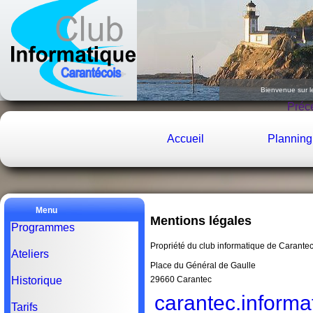
Bienvenue sur l
Le
Préc
Accueil
Planning
Menu
Mentions légales
Programmes
Propriété du club informatique de Carantec
Ateliers
Place du Général de Gaulle
29660 Carantec
Historique
carantec.inform
Tarifs